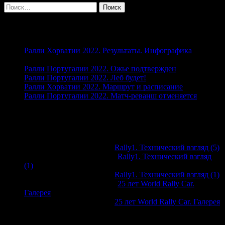
Найти:
Свежие записи
Ралли Хорватии 2022. Результаты. Инфографика
27.04.2022
Ралли Португалии 2022. Ожье подтвержден
26.04.2022
Ралли Португалии 2022. Леб будет!
19.04.2022
Ралли Хорватии 2022. Маршрут и расписание
13.04.2022
Ралли Португалии 2022. Матч-реванш отменяется
05.04.2022
Свежие комментарии
Виктор Дорохов
к записи
Rally1. Технический взгляд (5)
@WorldRallyClub
к записи
Rally1. Технический взгляд
(1)
Виктор Дорохов
к записи
Rally1. Технический взгляд (1)
@WorldRallyClub
к записи
25 лет World Rally Car.
Галерея
Виктор Дорохов
к записи
25 лет World Rally Car. Галерея
Архивы