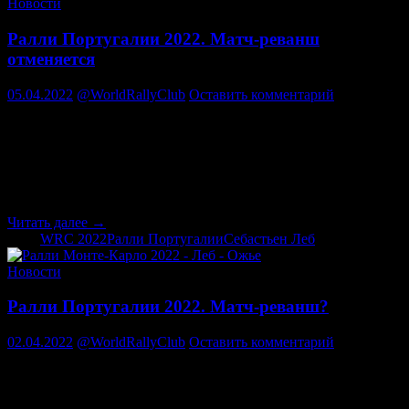
будет!
Новости
Ралли Португалии 2022. Матч-реванш
отменяется
05.04.2022
@WorldRallyClub
Оставить комментарий
В
то время как Себастьен Ожье должен вернуться
в WRC на Ралли Португалии, нам придется
подождать еще несколько этапов, чтобы вновь
увидеть Себастьена Леба за рулем Ford Puma
Rally1.
Ралли
Читать далее
→
Португалии
DTM
WRC 2022
Ралли Португалии
Себастьен Леб
2022.
Матч-
Новости
реванш
отменяется
Ралли Португалии 2022. Матч-реванш?
02.04.2022
@WorldRallyClub
Оставить комментарий
Леб и Ожье могут снова встретиться лицом к лицу, как и в
Монте-Карло в январе. Их дуэль на этот раз переместится со
скользкого и холодного асфальта на коварный гравий.