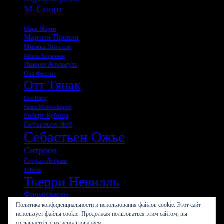
М-Спорт
Мадс Остберг
Марк Марти
Мартин Прокоп
Миикка Анттила
Микко Хирвонен
Николя Жильсуль
Ола Флоэне
Отт Тянак
Пол Нагл
Ралли Монте-Карло
Роберт Кубица
Себастьен Леб
Себастьен Ожье
Ситроен
Стефан Лефевр
Тойота
Тьерри Невилль
Фольксваген
Хайден Паддон
Политика конфиденциальности и использования файлов сookie: Этот сайт
использует файлы cookie. Продолжая пользоваться этим сайтом, вы
Хёндэ
соглашаетесь с их использованием.