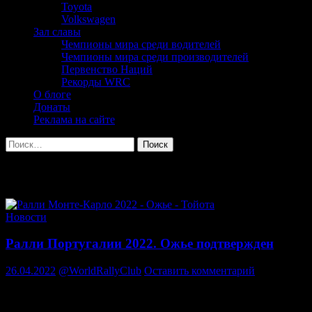
Toyota
Volkswagen
Зал славы
Чемпионы мира среди водителей
Чемпионы мира среди производителей
Первенство Наций
Рекорды WRC
О блоге
Донаты
Реклама на сайте
Найти:
Архив метки: Ралли Португалии
Новости
Ралли Португалии 2022. Ожье подтвержден
26.04.2022
@WorldRallyClub
Оставить комментарий
oyota Gazoo Racing WRT официально объявила о
старте Себастьена Ожье в Ралли Португалии.