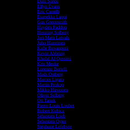
Dani Sordo
Elfyn Evans
Eric Camilli
Esapekka Lappi
Gus Greensmith
Hayden Paddon
Henning Solberg
Jari-Matti Latvala
Juho Hanninen
Kalle Rovanperä
Kevin Abbring
Khalid Al Qassimi
Kris Meeke
Lorenzo Bertelli
Mads Ostberg
Marcos Ligato
Martin Prokop
Mikko Hirvonen
Oliver Solberg
Ott Tanak
Pierre-Louis Loubet
Robert Kubica
Sébastien Loeb
Sebastien Ogier
Stéphane Lefebvre