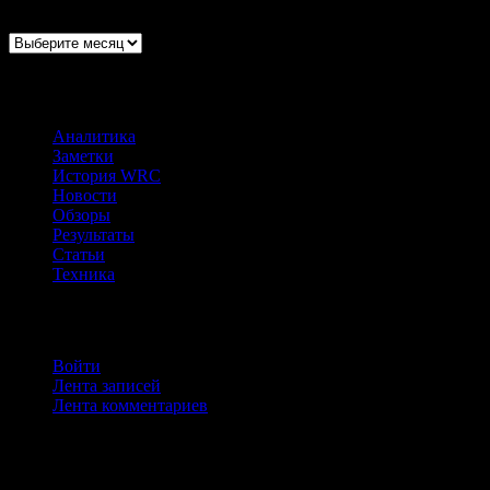
Архивы
Рубрики
Аналитика
(22)
Заметки
(146)
История WRC
(67)
Новости
(680)
Обзоры
(177)
Результаты
(228)
Статьи
(277)
Техника
(170)
Мета
Войти
Лента записей
Лента комментариев
WordPress.org
Метки