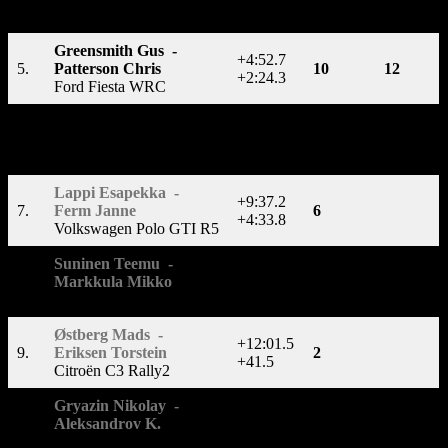
+1:04.8
Toyota Yaris WRC
Greensmith Gus -
+4:52.7
5.
Patterson Chris
10
12
+2:24.3
Ford Fiesta WRC
Fourmaux Adrien -
+5:03.4
6.
Jamoul Renaud
8
10
+10.7
Ford Fiesta WRC
Lappi Esapekka -
+9:37.2
7.
Ferm Janne
6
+4:33.8
Volkswagen Polo GTI R5
Suninen Teemu -
+11:20.0
8.
Markkula Mikko
4
+1:42.8
Ford Fiesta Rally2
Østberg Mads -
+12:01.5
9.
Eriksen Torstein
2
+41.5
Citroën C3 Rally2
Gryazin Nikolay -
+12:35.8
10.
Aleksandrov K.
1
+34.3
Volkswagen Polo GTI R5