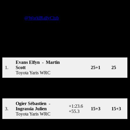
Ралли Португалии 2021. Результаты,
инфографика
25.05.2021
@WorldRallyClub
Оставить комментарий
Классификация Rally de Portugal 2021
Очки*
Очки*
Экипаж
Разница
водители
марки
Evans Elfyn - Martin
1.
Scott
25+1
25
Toyota Yaris WRC
Sordo Dani - Rozada
+28.3
2.
Borja
18
18
+28.3
Hyundai i20 Coupe WRC
Ogier Sébastien -
+1:23.6
3.
Ingrassia Julien
15+3
15+3
+55.3
Toyota Yaris WRC
Katsuta Takamoto -
+2:28.4
4.
Barritt Daniel
12