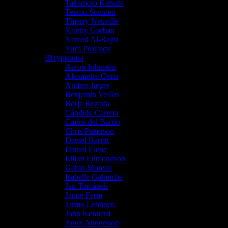
Takamoto Katsuta
Teemu Suninen
Thierry Neuville
Valeriy Gorban
Yazeed Al-Rajhi
Yurii Protasov
Штурманы
Aaron Johnston
Alexandre Coria
Anders Jæger
Benjamin Veillas
Borja Rozada
Cándido Carrera
Carlos del Barrio
Chris Patterson
Daniel Barritt
Daniel Elena
Elliott Edmondson
Gabin Moreau
Isabelle Galmiche
Jan Tománek
Janne Ferm
Jarmo Lehtinen
John Kennard
Jonas Andersson