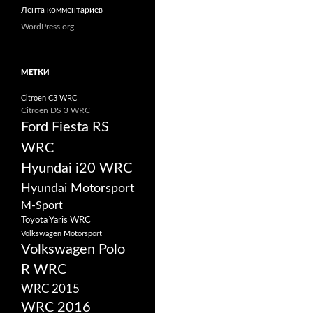
Лента комментариев
WordPress.org
МЕТКИ
Citroen C3 WRC
Citroen DS 3 WRC
Ford Fiesta RS
WRC
Hyundai i20 WRC
Hyundai Motorsport
M-Sport
Toyota Yaris WRC
Volkswagen Motorsport
Volkswagen Polo
R WRC
WRC 2015
WRC 2016