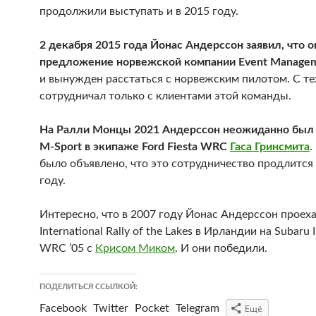
продолжили выступать и в 2015 году.
2 декабря 2015 года Йонас Андерссон заявил, что о
предложение норвежской компании Event Manage
и вынужден расстаться с норвежским пилотом. С те
сотрудничал только с клиентами этой команды.
На Ралли Монцы 2021 Андерссон неожиданно был 
M-Sport в экипаже Ford Fiesta WRC
Гаса Гринсмита
.
было объявлено, что это сотрудничество продлится 
году.
Интересно, что в 2007 году Йонас Андерссон проех
International Rally of the Lakes в Ирландии на Subaru
WRC ’05 с
Крисом Миком
. И они победили.
ПОДЕЛИТЬСЯ ССЫЛКОЙ:
Facebook
Twitter
Pocket
Telegram
Ещё