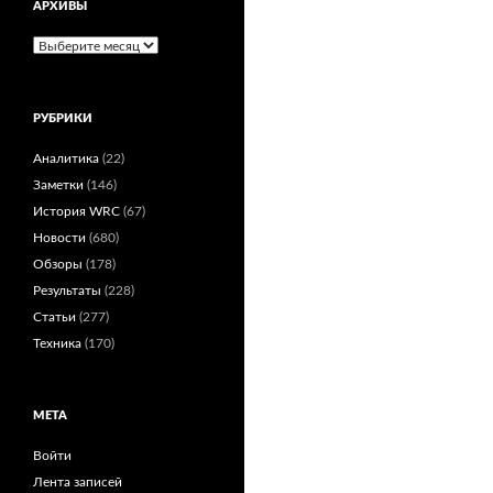
АРХИВЫ
Архивы
РУБРИКИ
Аналитика
(22)
Заметки
(146)
История WRC
(67)
Новости
(680)
Обзоры
(178)
Результаты
(228)
Статьи
(277)
Техника
(170)
МЕТА
Войти
Лента записей