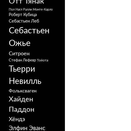
Отт Тянак
Пол Нагл
Ралли Монте-Карло
Роберт Кубица
Себастьен Леб
Себастьен
Ожье
Ситроен
Стефан Лефевр
Тойота
Тьерри
Невилль
Фольксваген
Хайден
Паддон
Хёндэ
Элфин Эванс