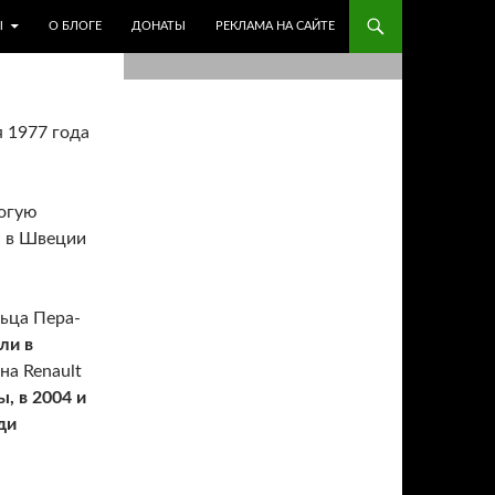
Ы
О БЛОГЕ
ДОНАТЫ
РЕКЛАМА НА САЙТЕ
я 1977 года
рогую
ю в Швеции
ьца Пера-
ли в
 на Renault
, в 2004 и
ди