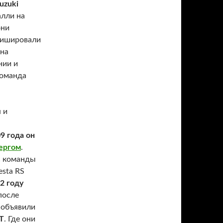
uzuki
алли на
они
инишировали
 на
нии и
команда
 и
9 года он
ергом
.
C команды
esta RS
2 году
 после
 объявили
RT
. Где они