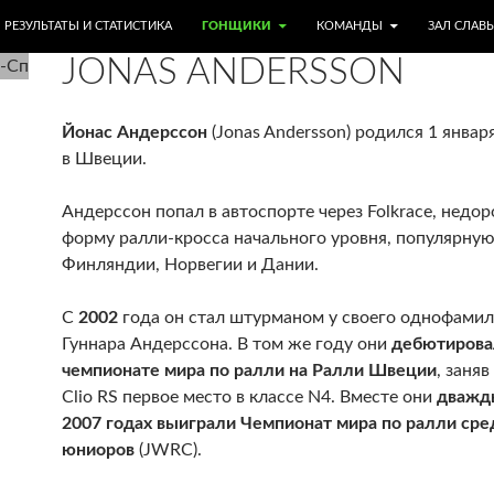
РЖИМОМУ
РЕЗУЛЬТАТЫ И СТАТИСТИКА
ГОНЩИКИ
КОМАНДЫ
ЗАЛ СЛАВ
JONAS ANDERSSON
Йонас Андерссон
(Jonas Andersson) родился 1 январ
в Швеции.
Андерссон попал в автоспорте через Folkrace, недо
форму ралли-кросса начального уровня, популярну
Финляндии, Норвегии и Дании.
С
2002
года он стал штурманом у своего однофамил
Гуннара Андерссона. В том же году они
дебютирова
чемпионате мира по ралли на Ралли Швеции
, заняв
Clio RS первое место в классе N4. Вместе они
дважды
2007 годах выиграли Чемпионат мира по ралли сре
юниоров
(JWRC).