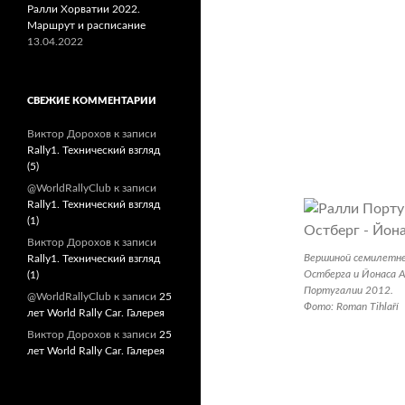
Ралли Хорватии 2022.
Маршрут и расписание
13.04.2022
СВЕЖИЕ КОММЕНТАРИИ
Виктор Дорохов
к записи
Rally1. Технический взгляд
(5)
@WorldRallyClub
к записи
Rally1. Технический взгляд
(1)
Виктор Дорохов
к записи
Вершиной семилетне
Rally1. Технический взгляд
Остберга и Йонаса А
(1)
Португалии 2012.
@WorldRallyClub
к записи
25
Фото: Roman Tihlaří
лет World Rally Car. Галерея
Виктор Дорохов
к записи
25
лет World Rally Car. Галерея