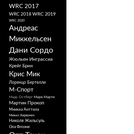
WRC 2017
WRC 2019
WRC 2018
WRC 2020
Андреас
Миккельсен
Дани Сордо
Жюльен Инграссиа
Крейг Брин
Крис Мик
Лоренцо Бертелли
М-Спорт
Мадс Остберг
Марк Марти
Мартин Прокоп
Миикка Анттила
Микко Хирвонен
Николя Жильсуль
Ола Флоэне