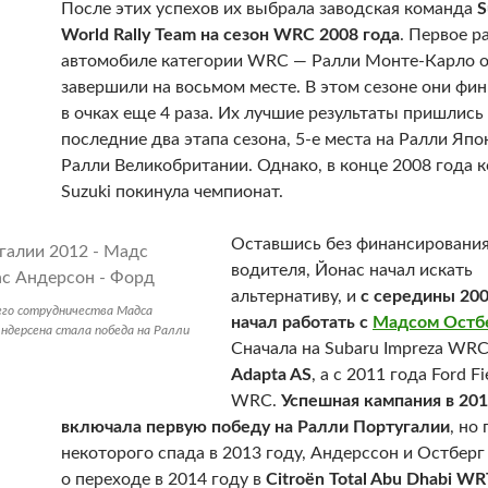
После этих успехов их выбрала заводская команда
S
World Rally Team на сезон WRC 2008 года
. Первое р
автомобиле категории WRC — Ралли Монте-Карло 
завершили на восьмом месте. В этом сезоне они ф
в очках еще 4 раза. Их лучшие результаты пришлись
последние два этапа сезона, 5-е места на Ралли Япо
Ралли Великобритании. Однако, в конце 2008 года 
Suzuki покинула чемпионат.
Оставшись без финансирования
водителя, Йонас начал искать
альтернативу, и
с середины 200
го сотрудничества Мадса
начал работать с
Мадсом Остб
ндерсена стала победа на Ралли
Сначала на Subaru Impreza WR
Adapta AS
, а с 2011 года Ford Fi
WRC.
Успешная кампания в 201
включала первую победу на Ралли Португалии
, но
некоторого спада в 2013 году, Андерссон и Остберг
о переходе в 2014 году в
Citroën Total Abu Dhabi W