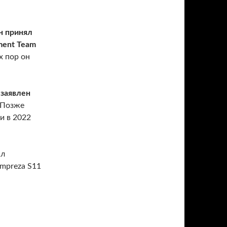
н принял
ment Team
х пор он
заявлен
 Позже
и в 2022
ал
 Impreza S11