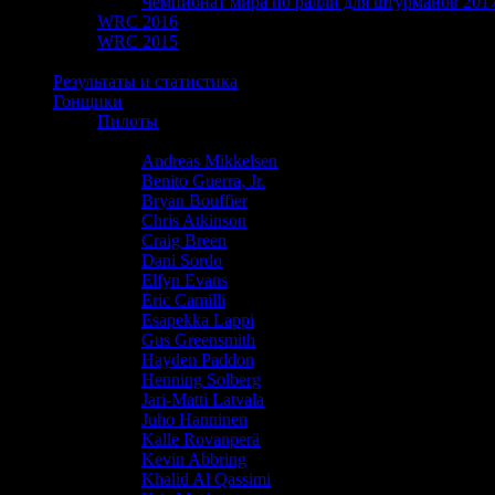
Чемпионат мира по ралли для штурманов 201
WRC 2016
WRC 2015
WRC 2014
Результаты и статистика
Гонщики
Пилоты
Adrien Fourmaux
Andreas Mikkelsen
Benito Guerra, Jr.
Bryan Bouffier
Chris Atkinson
Craig Breen
Dani Sordo
Elfyn Evans
Eric Camilli
Esapekka Lappi
Gus Greensmith
Hayden Paddon
Henning Solberg
Jari-Matti Latvala
Juho Hanninen
Kalle Rovanperä
Kevin Abbring
Khalid Al Qassimi