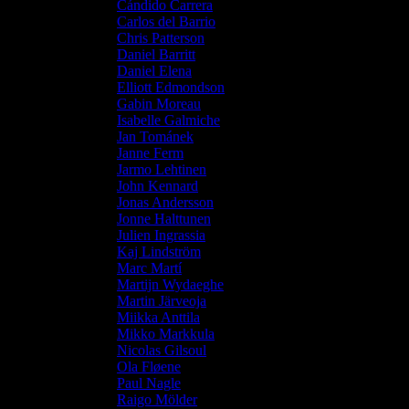
Cándido Carrera
Carlos del Barrio
Chris Patterson
Daniel Barritt
Daniel Elena
Elliott Edmondson
Gabin Moreau
Isabelle Galmiche
Jan Tománek
Janne Ferm
Jarmo Lehtinen
John Kennard
Jonas Andersson
Jonne Halttunen
Julien Ingrassia
Kaj Lindström
Marc Martí
Martijn Wydaeghe
Martin Järveoja
Miikka Anttila
Mikko Markkula
Nicolas Gilsoul
Ola Fløene
Paul Nagle
Raigo Mölder