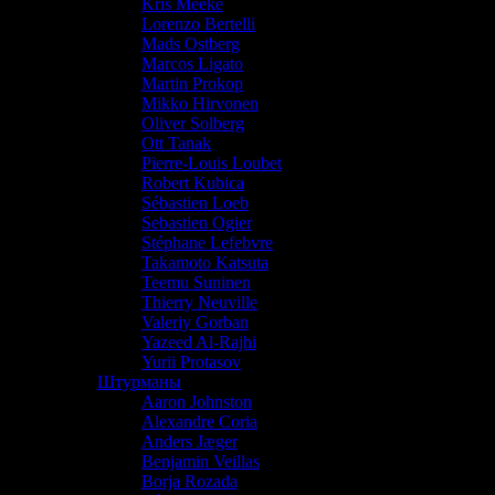
Kris Meeke
Lorenzo Bertelli
Mads Ostberg
Marcos Ligato
Martin Prokop
Mikko Hirvonen
Oliver Solberg
Ott Tanak
Pierre-Louis Loubet
Robert Kubica
Sébastien Loeb
Sebastien Ogier
Stéphane Lefebvre
Takamoto Katsuta
Teemu Suninen
Thierry Neuville
Valeriy Gorban
Yazeed Al-Rajhi
Yurii Protasov
Штурманы
Aaron Johnston
Alexandre Coria
Anders Jæger
Benjamin Veillas
Borja Rozada