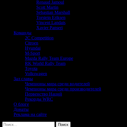
Renaud Jamoul
Scott Martin
Sebastian Marshall
Torstein Eriksen
Vincent Landais
Xavier Panseri
Команды
2C Competition
Citroen
Hyundai
M-Sport
Mazda Rally Team Europe
RK World Rally Team
Toyota
Volkswagen
Зал славы
Чемпионы мира среди водителей
Чемпионы мира среди производителей
Первенство Наций
Рекорды WRC
О блоге
Донаты
Реклама на сайте
Найти: