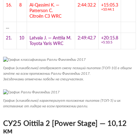
16.
8
Al-Qassimi K.
—
2:44:32.2
+15:05.3
+10:44.1
Patterson C.
Citroën C3 WRC
…
21.
10
Latvala J.
—
Anttila M.
2:49:42.7
+20:15.8
+5:10.5
Toyota Yaris WRC
График (кликабельно) отображает смену позиций пилотов (ТОП-10) в общем
зачёте на всем протяжении Ралли Финляндии 2017.
Звёздочками отмечены победы на спецучастках.
График (кликабельно) характеризует положение пилотов (ТОП-5) и их
отставание от лидера на всем протяжении ралли.
СУ25 Oittila 2 [Power Stage] — 10,12
км