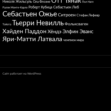
Отт Тянак
Николя Жильсуль
Ола Флоэне
Пол Нагл
Себастьен Леб
Роберт Кубица
Ралли Монте-Карло
Себастьен Ожье
Ситроен
Стефан Лефевр
Тьерри Невилль
Фольксваген
Тойота
Хайден Паддон
Элфин Эванс
Хёндэ
Яри-Матти Латвала
чемпион мира
Сайт работает на WordPress