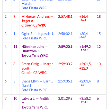
Martin
Ford Fiesta WRC
2.
9
Mikkelsen Andreas —
2:57:48,1
+16,4
18
+16,4
Jæger A.
Citroën C3 WRC
3.
1
Ogier S. — Ingrassia J.
2:58:02,1
+30,4
15
+14,0
Ford Fiesta WRC
4.
11
Hänninen Juho —
2:59:20,9
+1:49,2
12
+1:18,8
Lindström K.
Toyota Yaris WRC
5.
8
Breen Craig — Martin
2:59:33,2
+2:01,5
10
Scott
+12,3
Citroën C3 WRC
6.
3
Evans Elfyn — Barritt
2:59:35,1
+2:03,4
8
+1,9
Daniel
Ford Fiesta WRC
7.
10
Latvala J. — Anttila
3:01:29,9
+3:58,2
6
+1:54,8
M.
Toyota Yaris WRC