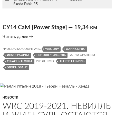
Škoda Fabia R5
СУ14 Calvi [Power Stage] — 19,34 км
Тур
Читать далее
→
де
Корс
HYUNDAI I20 COUPE WRC
WRC 2019
ДАНИ СОРДО
2019.
РАЛЛИ ФРАНЦИИ
ИНФОГРАФИКА
НИКОЛЯ ЖИЛЬСУЛЬ
Результаты,
ТУР ДЕ КОРС
СЕБАСТЬЕН ОЖЬЕ
ТЬЕРРИ НЕВИЛЛЬ
инфографика
ЭЛФИН ЭВАНС
НОВОСТИ
WRC 2019-2021. НЕВИЛЛЬ