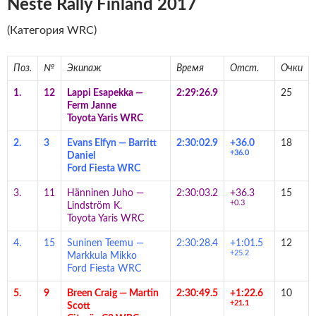
Neste Rally Finland 2017
(Категория WRC)
Поз.
№
Экипаж
Время
Отст.
Очки
1.
12
Lappi Esapekka
—
2:29:26.9
25
Ferm Janne
Toyota Yaris WRC
2.
3
Evans Elfyn
—
Barritt
2:30:02.9
+36.0
18
+36.0
Daniel
Ford Fiesta WRC
3.
11
Hänninen Juho
—
2:30:03.2
+36.3
15
+0.3
Lindström K.
Toyota Yaris WRC
4.
15
Suninen Teemu
—
2:30:28.4
+1:01.5
12
+25.2
Markkula Mikko
Ford Fiesta WRC
5.
9
Breen Craig
—
Martin
2:30:49.5
+1:22.6
10
+21.1
Scott