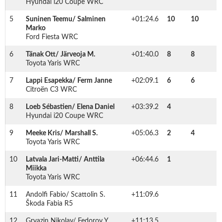
Hyundai i20 Coupe WRC
5
Suninen Teemu/ Salminen
+01:24.6
10
10
Marko
Ford Fiesta WRC
6
Tänak Ott/ Järveoja M.
+01:40.0
8
8
Toyota Yaris WRC
7
Lappi Esapekka/ Ferm Janne
+02:09.1
6
6
Citroën C3 WRC
8
Loeb Sébastien/ Elena Daniel
+03:39.2
4
Hyundai i20 Coupe WRC
9
Meeke Kris/ Marshall S.
+05:06.3
2
4
Toyota Yaris WRC
10
Latvala Jari-Matti/ Anttila
+06:44.6
1
Miikka
Toyota Yaris WRC
11
Andolfi Fabio/ Scattolin S.
+11:09.6
Škoda Fabia R5
12
Gryazin Nikolay/ Fedorov Y.
+11:13.5