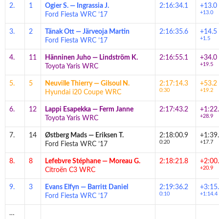
2.
1
Ogier S.
—
Ingrassia J.
2:16:34.1
+13.0
+13.0
Ford Fiesta WRC ’17
3.
2
Tänak Ott
—
Järveoja Martin
2:16:35.6
+14.5
+1.5
Ford Fiesta WRC ’17
4.
11
Hänninen Juho
—
Lindström K.
2:16:55.1
+34.0
+19.5
Toyota Yaris WRC
5.
5
Neuville Thierry
—
Gilsoul N.
2:17:14.3
+53.2
0:30
+19.2
Hyundai i20 Coupe WRC
6.
12
Lappi Esapekka
—
Ferm Janne
2:17:43.2
+1:22
+28.9
Toyota Yaris WRC
7.
14
Østberg Mads
—
Eriksen T.
2:18:00.9
+1:39
0:20
+17.7
Ford Fiesta WRC ’17
8.
8
Lefebvre Stéphane
—
Moreau G.
2:18:21.8
+2:00
+20.9
Citroën C3 WRC
9.
3
Evans Elfyn
—
Barritt Daniel
2:19:36.2
+3:15
0:10
+1:14.4
Ford Fiesta WRC ’17
…