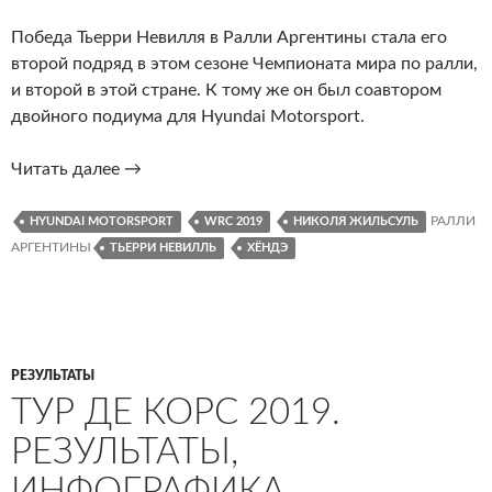
Победа Тьерри Невилля в Ралли Аргентины стала его
второй подряд в этом сезоне Чемпионата мира по ралли,
и второй в этой стране. К тому же он был соавтором
двойного подиума для Hyundai Motorsport.
Ралли
Читать далее
→
Аргентины
2019.
РАЛЛИ
HYUNDAI MOTORSPORT
WRC 2019
НИКОЛЯ ЖИЛЬСУЛЬ
Послевкусье
АРГЕНТИНЫ
ТЬЕРРИ НЕВИЛЛЬ
ХЁНДЭ
РЕЗУЛЬТАТЫ
ТУР ДЕ КОРС 2019.
РЕЗУЛЬТАТЫ,
ИНФОГРАФИКА