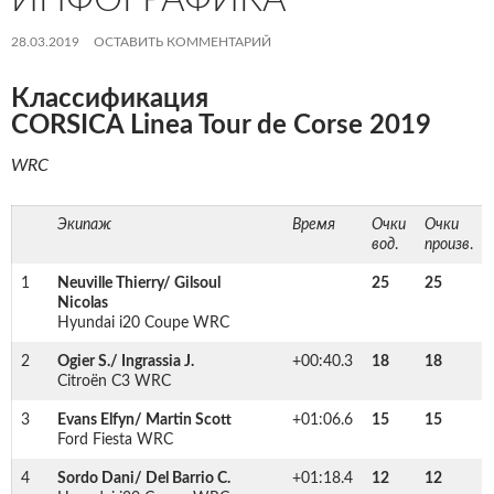
28.03.2019
ОСТАВИТЬ КОММЕНТАРИЙ
Классификация
CORSICA Linea Tour de Corse 2019
WRC
Экипаж
Время
Очки
Очки
вод
.
произв
.
1
Neuville Thierry/ Gilsoul
25
25
Nicolas
Hyundai i20 Coupe WRC
2
Ogier S./ Ingrassia J.
+00:40.3
18
18
Citroën C3 WRC
3
Evans Elfyn/ Martin Scott
+01:06.6
15
15
Ford Fiesta WRC
4
Sordo Dani/ Del Barrio C.
+01:18.4
12
12