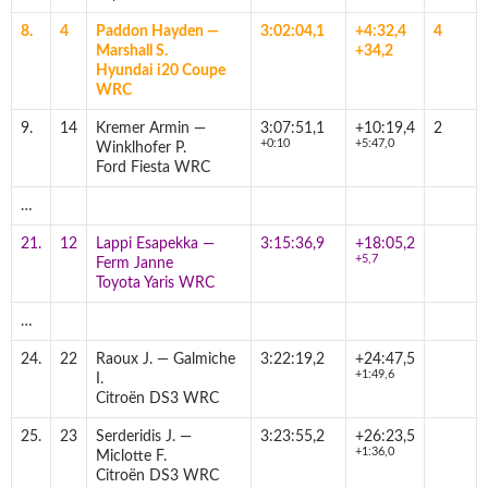
8.
4
Paddon Hayden —
3:02:04,1
+4:32,4
4
Marshall S.
+34,2
Hyundai i20 Coupe
WRC
9.
14
Kremer Armin —
3:07:51,1
+10:19,4
2
+0:10
+5:47,0
Winklhofer P.
Ford Fiesta WRC
…
21.
12
Lappi Esapekka —
3:15:36,9
+18:05,2
+5,7
Ferm Janne
Toyota Yaris WRC
…
24.
22
Raoux J. — Galmiche
3:22:19,2
+24:47,5
+1:49,6
I.
Citroën DS3 WRC
25.
23
Serderidis J. —
3:23:55,2
+26:23,5
+1:36,0
Miclotte F.
Citroën DS3 WRC