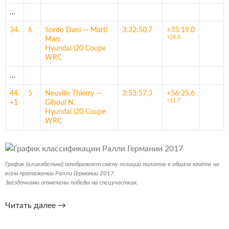
…
34.
6
Sordo Dani — Martí
3:32:50,7
+35:19,0
+28,6
Marc
Hyundai i20 Coupe
WRC
…
44.
5
Neuville Thierry —
3:53:57,3
+56:25,6
+11,7
+1
Gilsoul N.
Hyundai i20 Coupe
WRC
График (кликабельно) отображает смену позиций пилотов в общем зачёте на
всем протяжении Ралли Германии 2017.
Звёздочками отмечены победы на спецучастках.
Ралли
Читать далее
→
Германии