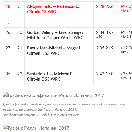
18.
9
Al-Qassimi K.
—
Patterson C.
2:28:22.6
+12:0
+8:46.4
Citroën C3 WRC
…
26.
20
Gorban Valeriy
—
Larens Sergey
2:34:39.7
+18:1
1:50
+3:43.3
Mini John Cooper Works WRC
27.
21
Raoux Jean-Michel
—
Magat L.
2:35:21.9
+19:0
+42.2
Citroën DS3 WRC
…
35.
22
Serderidis J.
—
Miclotte F.
2:42:17.0
+25:5
+6:55.1
Citroën DS3 WRC
График (кликабельно) отображает смену позиций пилотов в общем зачёте на
протяжении второго дня Ралли Испании 2017.
Звёздочками отмечены победы на спецучастках.