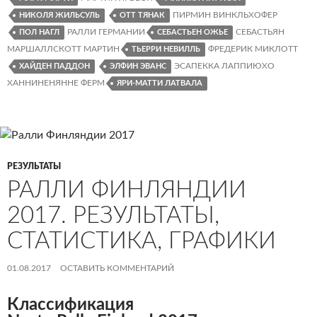
ПИРМИН ВИНКЛЬХОФЕР
НИКОЛЯ ЖИЛЬСУЛЬ
ОТТ ТЯНАК
РАЛЛИ ГЕРМАНИИ
СЕБАСТЬЯН
ПОЛ НАГЛ
СЕБАСТЬЕН ОЖЬЕ
МАРШАЛЛСКОТТ МАРТИН
ФРЕДЕРИК МИКЛОТТ
ТЬЕРРИ НЕВИЛЛЬ
ЭСАПЕККА ЛАППИЮХО
ХАЙДЕН ПАДДОН
ЭЛФИН ЭВАНС
ХАННИНЕНЯННЕ ФЕРМ
ЯРИ-МАТТИ ЛАТВАЛА
РЕЗУЛЬТАТЫ
РАЛЛИ ФИНЛЯНДИИ
2017. РЕЗУЛЬТАТЫ,
СТАТИСТИКА, ГРАФИКИ
01.08.2017
ОСТАВИТЬ КОММЕНТАРИЙ
Классификация