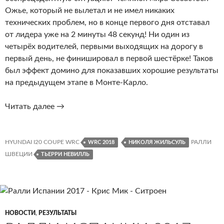
Ожье, который не вылетал и не имел никаких
технических проблем, но в конце первого дня отставал
от лидера уже на 2 минуты 48 секунд! Ни один из
четырёх водителей, первыми выходящих на дорогу в
первый день, не финишировал в первой шестёрке! Таков
был эффект домино для показавших хорошие результаты
на предыдущем этапе в Монте-Карло.
Ралли
Читать далее
→
Швеции
2018.
Реванш
HYUNDAI I20 COUPE WRC
РАЛЛИ
WRC 2018
НИКОЛЯ ЖИЛЬСУЛЬ
Невилля
ШВЕЦИИ
ТЬЕРРИ НЕВИЛЛЬ
НОВОСТИ
,
РЕЗУЛЬТАТЫ