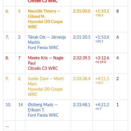
Citroën C3 WRC
6.
5
Neuville Thierry
—
2:31:00.0
+1:33.1
8
+10.5
Gilsoul N.
Hyundai i20 Coupe
WRC
7.
2
Tänak Ott
—
Järveoja
2:31:20.5
+1:53.6
6
+20.5
Martin
Ford Fiesta WRC
8.
7
Meeke Kris
—
Nagle
2:32:39.5
+3:12.6
4
+1:19.0
Paul
Citroën C3 WRC
9.
6
Sordo Dani
—
Martí
2:33:38.4
+4:11.5
2
+58.9
Marc
Hyundai i20 Coupe
WRC
10.
14
Østberg Mads
—
2:33:48.1
+4:21.2
1
+9.7
Eriksen T.
Ford Fiesta WRC
…