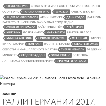
2017.
Классификация,
CITROEN DS 3 WRCFORD FIESTA WRCHYUNDAI I20
CITROEN C3 WRC
статистика,
COUPE WRC
АНДЕРС ДЖАГЕР
TOYOTA YARIS WRC
WRC 2017
графики
АРМИН КРЕМЕР
ДАНИЕЛЬ
АНДРЕАС МИККЕЛЬСЕН
ДАНИ СОРДО
БАРРИТТЖАН-МИШЕЛЬ РАУЖУРДАН СЕРДЕРИДИС
КАЙ ЛИНДСТРЁМ
ЖЮЛЬЕН ИНГРАССИА
КРЕЙГ БРИН
ЛОРЕН МАГАТ
МАРТИН ЯРВЕОЯ
КРИС МИК
МАРК МАРТИ
ПИРМИН
МИИККА АНТТИЛА
НИКОЛЯ ЖИЛЬСУЛЬ
ОТТ ТЯНАК
ВИНКЛЬХОФЕР
РАЛЛИ ГЕРМАНИИ
ПОЛ НАГЛ
СЕБАСТЬЕН ОЖЬЕ
СЕБАСТЬЯН МАРШАЛЛСКОТТ МАРТИН
ФРЕДЕРИК
ТЬЕРРИ НЕВИЛЛЬ
МИКЛОТТ
ЭСАПЕККА
ХАЙДЕН ПАДДОН
ЭЛФИН ЭВАНС
ЛАППИЮХО ХАННИНЕНЯННЕ ФЕРМ
ЯРИ-МАТТИ ЛАТВАЛА
ЗАМЕТКИ
РАЛЛИ ГЕРМАНИИ 2017.