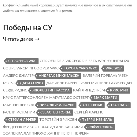
График (кликабельно) характеризует положение пилотов и их отставание от
лидера на протяжении второго дня ралли.
Победы на СУ
Ралли
Читать далее
→
Испании
2017.
День
CITROEN DS 3 WRCFORD FIESTA WRCHYUNDAI I20
CITROEN C3 WRC
2.
COUPE WRCMINI COOPER WRC
TOYOTA YARIS WRC
WRC 2017
Классификация,
АНДЕРС ДЖАГЕР
ВАЛЕРИЙ ГОРБАНЬГАБЕН
АНДРЕАС МИККЕЛЬСЕН
статистика,
МОРО
ДАНИЕЛЬ БАРРИТТЖАН-МИШЕЛЬ РАУЖУРДАН
ДАНИ СОРДО
графики
СЕРДЕРИДИС
КАЙ ЛИНДСТРЁМ
ЖЮЛЬЕН ИНГРАССИА
КРИС МИК
КРИС ПАТТЕРСОНЛОРЕН МАГАТМАДС ОСТБЕРГ
МАРК МАРТИ
МАРТИН ЯРВЕОЯ
НИКОЛЯ ЖИЛЬСУЛЬ
ОТТ ТЯНАК
ПОЛ НАГЛ
РАЛЛИ ИСПАНИИ
СЕРГЕЙ ЛАРЕНС
СЕБАСТЬЕН ОЖЬЕ
ТОРСТЕЙН ЭРИКСЕН
СТЕФАН ЛЕФЕВР
ТЬЕРРИ НЕВИЛЛЬ
ФРЕДЕРИК МИКЛОТТХАЛИД АЛЬ-КАССИМИ
ЭЛФИН ЭВАНС
ЭСАПЕККА ЛАППИЮХО ХАННИНЕНЯННЕ ФЕРМ