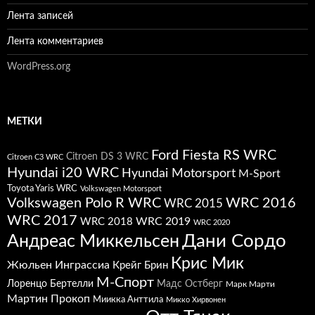
Лента записей
Лента комментариев
WordPress.org
МЕТКИ
Ford Fiesta RS WRC
Citroen DS 3 WRC
Citroen C3 WRC
Hyundai i20 WRC
Hyundai Motorsport
M-Sport
Toyota Yaris WRC
Volkswagen Motorsport
Volkswagen Polo R WRC
WRC 2016
WRC 2015
WRC 2017
WRC 2019
WRC 2018
WRC 2020
Дани Сордо
Андреас Миккельсен
Крис Мик
Жюльен Инграссиа
Крейг Брин
М-Спорт
Лоренцо Бертелли
Мадс Остберг
Марк Марти
Мартин Прокоп
Миикка Анттила
Микко Хирвонен