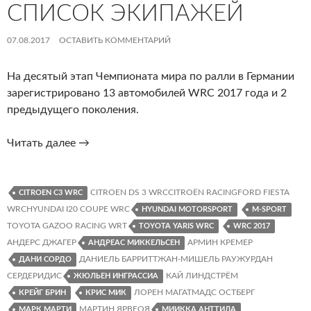
СПИСОК ЭКИПАЖЕЙ
07.08.2017
ОСТАВИТЬ КОММЕНТАРИЙ
На десятый этап Чемпионата мира по ралли в Германии
зарегистрировано 13 автомобилей WRC 2017 года и 2
предыдущего поколения.
Ралли
Читать далее
→
Германии
2017.
Список
CITROEN DS 3 WRCCITROËN RACINGFORD FIESTA
CITROEN C3 WRC
экипажей
WRCHYUNDAI I20 COUPE WRC
HYUNDAI MOTORSPORT
M-SPORT
TOYOTA GAZOO RACING WRT
TOYOTA YARIS WRC
WRC 2017
АНДЕРС ДЖАГЕР
АРМИН КРЕМЕР
АНДРЕАС МИККЕЛЬСЕН
ДАНИЕЛЬ БАРРИТТЖАН-МИШЕЛЬ РАУЖУРДАН
ДАНИ СОРДО
СЕРДЕРИДИС
КАЙ ЛИНДСТРЁМ
ЖЮЛЬЕН ИНГРАССИА
ЛОРЕН МАГАТМАДС ОСТБЕРГ
КРЕЙГ БРИН
КРИС МИК
МАРТИН ЯРВЕОЯ
МАРК МАРТИ
МИИККА АНТТИЛА