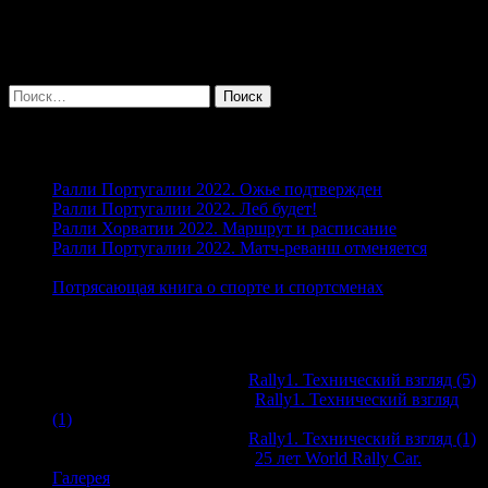
Клуб любителей Чемпионата мира по
ралли
Найти:
Свежие записи
Ралли Португалии 2022. Ожье подтвержден
26.04.2022
Ралли Португалии 2022. Леб будет!
19.04.2022
Ралли Хорватии 2022. Маршрут и расписание
13.04.2022
Ралли Португалии 2022. Матч-реванш отменяется
05.04.2022
Потрясающая книга о спорте и спортсменах
04.04.2022
Свежие комментарии
Виктор Дорохов
к записи
Rally1. Технический взгляд (5)
@WorldRallyClub
к записи
Rally1. Технический взгляд
(1)
Виктор Дорохов
к записи
Rally1. Технический взгляд (1)
@WorldRallyClub
к записи
25 лет World Rally Car.
Галерея