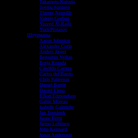
Takamoto Katsuta
Teemu Suninen
Thierry Neuville
Valeriy Gorban
Yazeed Al-Rajhi
Yurii Protasov
Штурманы
Aaron Johnston
Alexandre Coria
Anders Jæger
Benjamin Veillas
Borja Rozada
Cándido Carrera
Carlos del Barrio
Chris Patterson
Daniel Barritt
Daniel Elena
Elliott Edmondson
Gabin Moreau
Isabelle Galmiche
Jan Tománek
Janne Ferm
Jarmo Lehtinen
John Kennard
Jonas Andersson