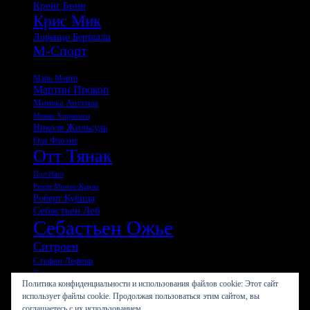
Крейг Брин
Крис Мик
Лоренцо Бертелли
М-Спорт
Мадс Остберг
Марк Марти
Мартин Прокоп
Миикка Анттила
Микко Хирвонен
Николя Жильсуль
Ола Флоэне
Отт Тянак
Пол Нагл
Ралли Монте-Карло
Роберт Кубица
Себастьен Леб
Себастьен Ожье
Ситроен
Стефан Лефевр
Тойота
Политика конфиденциальности и использования файлов сookie: Этот сайт
Тьерри Невилль
использует файлы cookie. Продолжая пользоваться этим сайтом, вы
Фольксваген
соглашаетесь с их использованием.