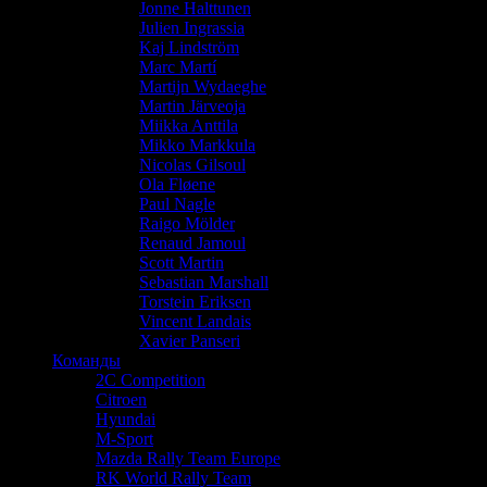
Jonne Halttunen
Julien Ingrassia
Kaj Lindström
Marc Martí
Martijn Wydaeghe
Martin Järveoja
Miikka Anttila
Mikko Markkula
Nicolas Gilsoul
Ola Fløene
Paul Nagle
Raigo Mölder
Renaud Jamoul
Scott Martin
Sebastian Marshall
Torstein Eriksen
Vincent Landais
Xavier Panseri
Команды
2C Competition
Citroen
Hyundai
M-Sport
Mazda Rally Team Europe
RK World Rally Team