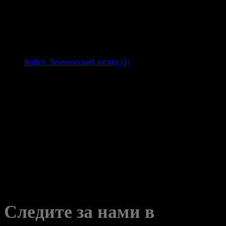
О порядке действий в случае появления сбоев в работе
гибридного блока мы поговорим в следующей статье.
Предыдущие части
Rally1. Технический взгляд (1)
Rally1. Технический взгляд (2)
Rally1. Технический взгляд (3)
Rally1. Технический взгляд (4)
Следите за нами в