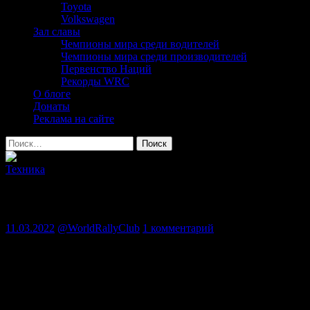
Toyota
Volkswagen
Зал славы
Чемпионы мира среди водителей
Чемпионы мира среди производителей
Первенство Наций
Рекорды WRC
О блоге
Донаты
Реклама на сайте
Найти:
Техника
Rally1. Технический взгляд (5)
11.03.2022
@WorldRallyClub
1 комментарий
Г
ибридный блок Rally1 является источником
высокого напряжения, что делает его
чрезвычайно опасным для человека в случае
серьезного повреждения или значительного сбоя
в работе. Поэтому FIA предусмотрела ряд