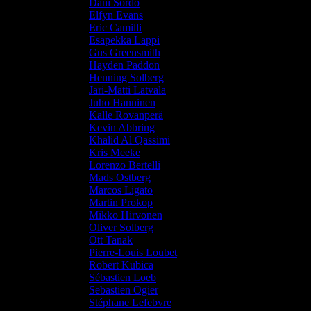
Dani Sordo
Elfyn Evans
Eric Camilli
Esapekka Lappi
Gus Greensmith
Hayden Paddon
Henning Solberg
Jari-Matti Latvala
Juho Hanninen
Kalle Rovanperä
Kevin Abbring
Khalid Al Qassimi
Kris Meeke
Lorenzo Bertelli
Mads Ostberg
Marcos Ligato
Martin Prokop
Mikko Hirvonen
Oliver Solberg
Ott Tanak
Pierre-Louis Loubet
Robert Kubica
Sébastien Loeb
Sebastien Ogier
Stéphane Lefebvre