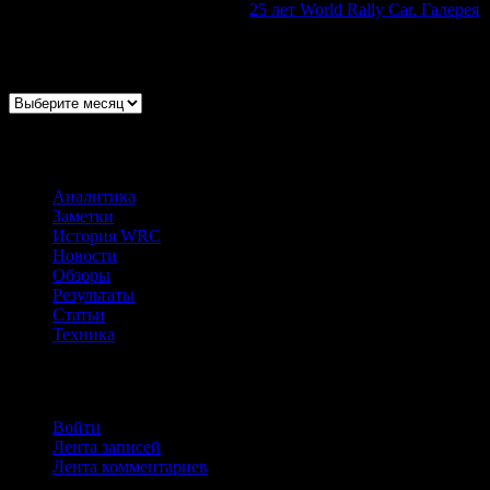
Виктор Дорохов
к записи
25 лет World Rally Car. Галерея
Архивы
Архивы
Рубрики
Аналитика
(22)
Заметки
(146)
История WRC
(67)
Новости
(680)
Обзоры
(177)
Результаты
(227)
Статьи
(277)
Техника
(170)
Мета
Войти
Лента записей
Лента комментариев
WordPress.org