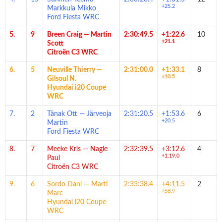
+25.2
Markkula Mikko
Ford Fiesta WRC
5.
9
Breen Craig
—
Martin
2:30:49.5
+1:22.6
10
+21.1
Scott
Citroën C3 WRC
6.
5
Neuville Thierry
—
2:31:00.0
+1:33.1
8
+10.5
Gilsoul N.
Hyundai i20 Coupe
WRC
7.
2
Tänak Ott
—
Järveoja
2:31:20.5
+1:53.6
6
+20.5
Martin
Ford Fiesta WRC
8.
7
Meeke Kris
—
Nagle
2:32:39.5
+3:12.6
4
+1:19.0
Paul
Citroën C3 WRC
9.
6
Sordo Dani
—
Martí
2:33:38.4
+4:11.5
2
+58.9
Marc
Hyundai i20 Coupe
WRC