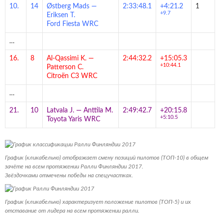
10.
14
Østberg Mads
—
2:33:48.1
+4:21.2
1
+9.7
Eriksen T.
Ford Fiesta WRC
…
16.
8
Al-Qassimi K.
—
2:44:32.2
+15:05.3
+10:44.1
Patterson C.
Citroën C3 WRC
…
21.
10
Latvala J.
—
Anttila M.
2:49:42.7
+20:15.8
+5:10.5
Toyota Yaris WRC
График (кликабельно) отображает смену позиций пилотов (ТОП-10) в общем
зачёте на всем протяжении Ралли Финляндии 2017.
Звёздочками отмечены победы на спецучастках.
График (кликабельно) характеризует положение пилотов (ТОП-5) и их
отставание от лидера на всем протяжении ралли.