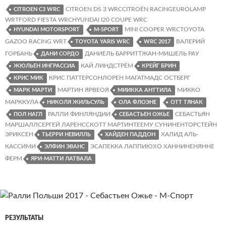
Список
CITROEN DS 3 WRCCITROËN RACINGEUROLAMP
CITROEN C3 WRC
WRTFORD FIESTA WRCHYUNDAI I20 COUPE WRC
экипажей
MINI COOPER WRCTOYOTA
HYUNDAI MOTORSPORT
M-SPORT
(обновлено)
GAZOO RACING WRT
ВАЛЕРИЙ
TOYOTA YARIS WRC
WRC 2017
ГОРБАНЬ
ДАНИЕЛЬ БАРРИТТЖАН-МИШЕЛЬ РАУ
ДАНИ СОРДО
КАЙ ЛИНДСТРЁМ
ЖЮЛЬЕН ИНГРАССИА
КРЕЙГ БРИН
КРИС ПАТТЕРСОНЛОРЕН МАГАТМАДС ОСТБЕРГ
КРИС МИК
МАРТИН ЯРВЕОЯ
МИККО
МАРК МАРТИ
МИИККА АНТТИЛА
МАРККУЛА
НИКОЛЯ ЖИЛЬСУЛЬ
ОЛА ФЛОЭНЕ
ОТТ ТЯНАК
РАЛЛИ ФИНЛЯНДИИ
СЕБАСТЬЯН
ПОЛ НАГЛ
СЕБАСТЬЕН ОЖЬЕ
МАРШАЛЛСЕРГЕЙ ЛАРЕНССКОТТ МАРТИНТЕЕМУ СУНИНЕНТОРСТЕЙН
ЭРИКСЕН
ХАЛИД АЛЬ-
ТЬЕРРИ НЕВИЛЛЬ
ХАЙДЕН ПАДДОН
КАССИМИ
ЭСАПЕККА ЛАППИЮХО ХАННИНЕНЯННЕ
ЭЛФИН ЭВАНС
ФЕРМ
ЯРИ-МАТТИ ЛАТВАЛА
РЕЗУЛЬТАТЫ