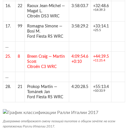
16.
22
Raoux Jean-Michel
—
3:58:03.7
+32:48.6
+14:39.3
Magat L.
Citroën DS3 WRC
17.
99
Romagna Simone
—
3:58:29.2
+33:14.1
+25.5
Bosi M.
Ford Fiesta RS WRC
…
25.
8
Breen Craig
—
Martin
4:09:54.6
+44:39.5
+11:25.4
Scott
+0:10
Citroën C3 WRC
…
28.
21
Prokop Martin
—
4:20:28.5
+55:13.4
+10:33.9
Tománek Jan
Ford Fiesta RS WRC
Диаграмма отображает смену позиций пилотов в общем зачёте на всем
протяжении Ралли Италии 2017.