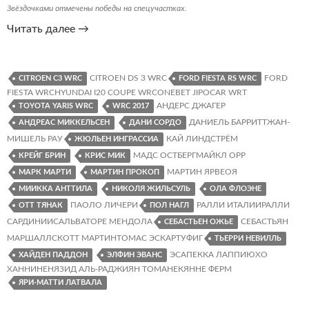
Звёздочками отмечены победы на спецучастках.
Ралли
Читать далее
→
Италии
2017.
Результаты,
CITROEN DS 3 WRC
FORD
CITROEN C3 WRC
FORD FIESTA RS WRC
FIESTA WRCHYUNDAI I20 COUPE WRCONEBET JIPOCAR WRT
статистика,
АНДЕРС ДЖАГЕР
TOYOTA YARIS WRC
WRC 2017
графики
ДАНИЕЛЬ БАРРИТТЖАН-
АНДРЕАС МИККЕЛЬСЕН
ДАНИ СОРДО
МИШЕЛЬ РАУ
КАЙ ЛИНДСТРЁМ
ЖЮЛЬЕН ИНГРАССИА
МАДС ОСТБЕРГМАЙКЛ ОРР
КРЕЙГ БРИН
КРИС МИК
МАРТИН ЯРВЕОЯ
МАРК МАРТИ
МАРТИН ПРОКОП
МИИККА АНТТИЛА
НИКОЛЯ ЖИЛЬСУЛЬ
ОЛА ФЛОЭНЕ
ПАОЛО ЛИЧЕРИ
РАЛЛИ ИТАЛИИРАЛЛИ
ОТТ ТЯНАК
ПОЛ НАГЛ
САРДИНИИСАЛЬВАТОРЕ МЕНДОЛА
СЕБАСТЬЯН
СЕБАСТЬЕН ОЖЬЕ
МАРШАЛЛСКОТТ МАРТИНТОМАС ЭСКАРТУФИГ
ТЬЕРРИ НЕВИЛЛЬ
ЭСАПЕККА ЛАППИЮХО
ХАЙДЕН ПАДДОН
ЭЛФИН ЭВАНС
ХАННИНЕНЯЗИД АЛЬ-РАДЖИЯН ТОМАНЕКЯННЕ ФЕРМ
ЯРИ-МАТТИ ЛАТВАЛА