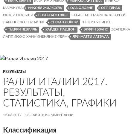
МАРТИН ЯРВЕОЯ
МИККО
МАРК МАРТИ
МИИККА АНТТИЛА
МАРККУЛА
НИКОЛЯ ЖИЛЬСУЛЬ
ОЛА ФЛОЭНЕ
ОТТ ТЯНАК
РАЛЛИ ПОЛЬШИ
СЕБАСТЬЯН МАРШАЛЛСЕРГЕЙ
СЕБАСТЬЕН ОЖЬЕ
ЛАРЕНССКОТТ МАРТИН
ТЕЕМУ СУНИНЕН
СТЕФАН ЛЕФЕВР
ЭСАПЕККА
ТЬЕРРИ НЕВИЛЛЬ
ХАЙДЕН ПАДДОН
ЭЛФИН ЭВАНС
ЛАППИЮХО ХАННИНЕНЯННЕ ФЕРМ
ЯРИ-МАТТИ ЛАТВАЛА
РЕЗУЛЬТАТЫ
РАЛЛИ ИТАЛИИ 2017.
РЕЗУЛЬТАТЫ,
СТАТИСТИКА, ГРАФИКИ
12.06.2017
ОСТАВИТЬ КОММЕНТАРИЙ
Классификация