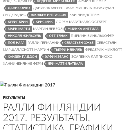
АНДЕРС ДЖАГЕР
АРМИН КРЕМЕР
АНДРЕАС МИККЕЛЬСЕН
ДАНИЕЛЬ БАРРИТТЖАН-МИШЕЛЬ РАУЖУРДАН
ДАНИ СОРДО
СЕРДЕРИДИС
КАЙ ЛИНДСТРЁМ
ЖЮЛЬЕН ИНГРАССИА
ЛОРЕН МАГАТМАДС ОСТБЕРГ
КРЕЙГ БРИН
КРИС МИК
МАРТИН ЯРВЕОЯ
МАРК МАРТИ
МИИККА АНТТИЛА
ПИРМИН ВИНКЛЬХОФЕР
НИКОЛЯ ЖИЛЬСУЛЬ
ОТТ ТЯНАК
РАЛЛИ ГЕРМАНИИ
СЕБАСТЬЯН
ПОЛ НАГЛ
СЕБАСТЬЕН ОЖЬЕ
МАРШАЛЛСКОТТ МАРТИН
ФРЕДЕРИК МИКЛОТТ
ТЬЕРРИ НЕВИЛЛЬ
ЭСАПЕККА ЛАППИЮХО
ХАЙДЕН ПАДДОН
ЭЛФИН ЭВАНС
ХАННИНЕНЯННЕ ФЕРМ
ЯРИ-МАТТИ ЛАТВАЛА
РЕЗУЛЬТАТЫ
РАЛЛИ ФИНЛЯНДИИ
2017. РЕЗУЛЬТАТЫ,
СТАТИСТИКА, ГРАФИКИ