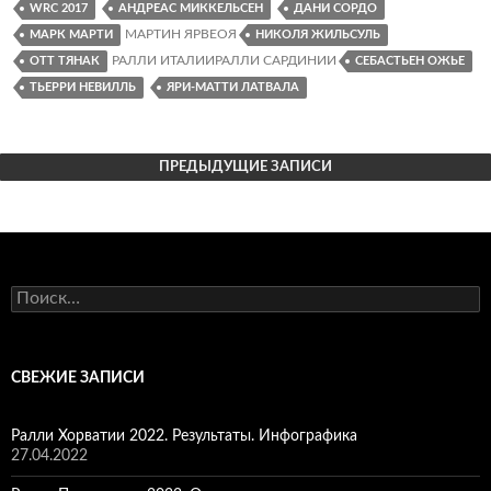
Первый
WRC 2017
АНДРЕАС МИККЕЛЬСЕН
ДАНИ СОРДО
лидер
МАРТИН ЯРВЕОЯ
МАРК МАРТИ
НИКОЛЯ ЖИЛЬСУЛЬ
РАЛЛИ ИТАЛИИРАЛЛИ САРДИНИИ
ОТТ ТЯНАК
СЕБАСТЬЕН ОЖЬЕ
ТЬЕРРИ НЕВИЛЛЬ
ЯРИ-МАТТИ ЛАТВАЛА
ПРЕДЫДУЩИЕ ЗАПИСИ
Найти:
СВЕЖИЕ ЗАПИСИ
Ралли Хорватии 2022. Результаты. Инфографика
27.04.2022