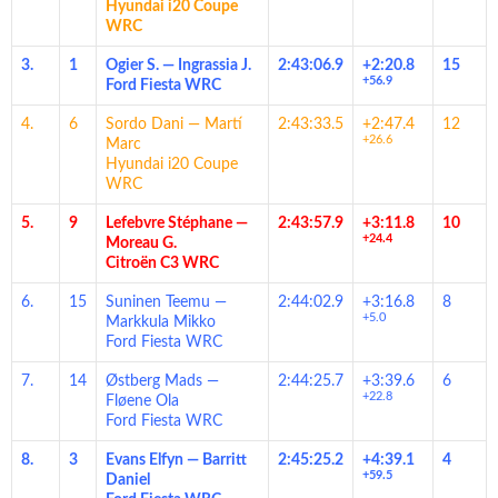
Hyundai i20 Coupe
WRC
3.
1
Ogier S.
—
Ingrassia J.
2:43:06.9
+2:20.8
15
+56.9
Ford Fiesta WRC
4.
6
Sordo Dani
—
Martí
2:43:33.5
+2:47.4
12
+26.6
Marc
Hyundai i20 Coupe
WRC
5.
9
Lefebvre Stéphane
—
2:43:57.9
+3:11.8
10
+24.4
Moreau G.
Citroën C3 WRC
6.
15
Suninen Teemu
—
2:44:02.9
+3:16.8
8
+5.0
Markkula Mikko
Ford Fiesta WRC
7.
14
Østberg Mads
—
2:44:25.7
+3:39.6
6
+22.8
Fløene Ola
Ford Fiesta WRC
8.
3
Evans Elfyn
—
Barritt
2:45:25.2
+4:39.1
4
+59.5
Daniel