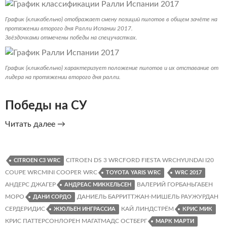
График (кликабельно) отображает смену позиций пилотов в общем зачёте на
протяжении второго дня Ралли Испании 2017.
Звёздочками отмечены победы на спецучастках.
График (кликабельно) характеризует положение пилотов и их отставание от
лидера на протяжении второго дня ралли.
Победы на СУ
Ралли
Читать далее
→
Испании
2017.
День
CITROEN DS 3 WRCFORD FIESTA WRCHYUNDAI I20
CITROEN C3 WRC
2.
COUPE WRCMINI COOPER WRC
TOYOTA YARIS WRC
WRC 2017
Классификация,
АНДЕРС ДЖАГЕР
ВАЛЕРИЙ ГОРБАНЬГАБЕН
АНДРЕАС МИККЕЛЬСЕН
статистика,
МОРО
ДАНИЕЛЬ БАРРИТТЖАН-МИШЕЛЬ РАУЖУРДАН
ДАНИ СОРДО
графики
СЕРДЕРИДИС
КАЙ ЛИНДСТРЁМ
ЖЮЛЬЕН ИНГРАССИА
КРИС МИК
КРИС ПАТТЕРСОНЛОРЕН МАГАТМАДС ОСТБЕРГ
МАРК МАРТИ