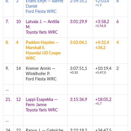
6.
3
Evans Elfyn — Barritt
2:59:35,1
+2:03,4
8
+1,9
Daniel
Ford Fiesta WRC
7.
10
Latvala J. — Anttila
3:01:29,9
+3:58,2
6
+1:54,8
M.
Toyota Yaris WRC
8.
4
Paddon Hayden —
3:02:04,1
+4:32,4
4
Marshall S.
+34,2
Hyundai i20 Coupe
WRC
9.
14
Kremer Armin —
3:07:51,1
+10:19,4
2
+0:10
+5:47,0
Winklhofer P.
Ford Fiesta WRC
…
21.
12
Lappi Esapekka —
3:15:36,9
+18:05,2
+5,7
Ferm Janne
Toyota Yaris WRC
…
24.
22
Raoux J. — Galmiche
3:22:19,2
+24:47,5