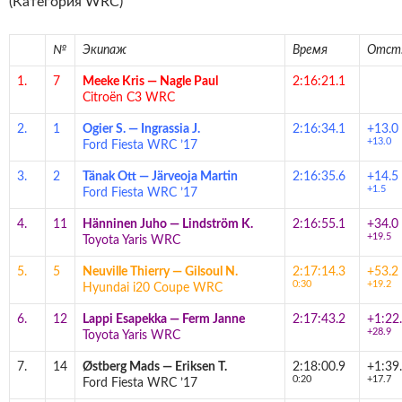
(Категория WRC)
№
Экипаж
Время
Отст
1.
7
Meeke Kris
—
Nagle Paul
2:16:21.1
Citroën C3 WRC
2.
1
Ogier S.
—
Ingrassia J.
2:16:34.1
+13.0
+13.0
Ford Fiesta WRC ’17
3.
2
Tänak Ott
—
Järveoja Martin
2:16:35.6
+14.5
+1.5
Ford Fiesta WRC ’17
4.
11
Hänninen Juho
—
Lindström K.
2:16:55.1
+34.0
+19.5
Toyota Yaris WRC
5.
5
Neuville Thierry
—
Gilsoul N.
2:17:14.3
+53.2
0:30
+19.2
Hyundai i20 Coupe WRC
6.
12
Lappi Esapekka
—
Ferm Janne
2:17:43.2
+1:22
+28.9
Toyota Yaris WRC
7.
14
Østberg Mads
—
Eriksen T.
2:18:00.9
+1:39
0:20
+17.7
Ford Fiesta WRC ’17