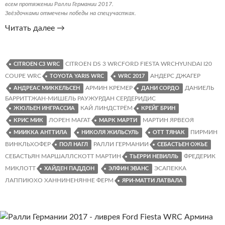
всем протяжении Ралли Германии 2017.
Звёздочками отмечены победы на спецучастках.
Ралли
Читать далее
→
Германии
2017.
Классификация,
CITROEN DS 3 WRCFORD FIESTA WRCHYUNDAI I20
CITROEN C3 WRC
статистика,
COUPE WRC
АНДЕРС ДЖАГЕР
TOYOTA YARIS WRC
WRC 2017
графики
АРМИН КРЕМЕР
ДАНИЕЛЬ
АНДРЕАС МИККЕЛЬСЕН
ДАНИ СОРДО
БАРРИТТЖАН-МИШЕЛЬ РАУЖУРДАН СЕРДЕРИДИС
КАЙ ЛИНДСТРЁМ
ЖЮЛЬЕН ИНГРАССИА
КРЕЙГ БРИН
ЛОРЕН МАГАТ
МАРТИН ЯРВЕОЯ
КРИС МИК
МАРК МАРТИ
ПИРМИН
МИИККА АНТТИЛА
НИКОЛЯ ЖИЛЬСУЛЬ
ОТТ ТЯНАК
ВИНКЛЬХОФЕР
РАЛЛИ ГЕРМАНИИ
ПОЛ НАГЛ
СЕБАСТЬЕН ОЖЬЕ
СЕБАСТЬЯН МАРШАЛЛСКОТТ МАРТИН
ФРЕДЕРИК
ТЬЕРРИ НЕВИЛЛЬ
МИКЛОТТ
ЭСАПЕККА
ХАЙДЕН ПАДДОН
ЭЛФИН ЭВАНС
ЛАППИЮХО ХАННИНЕНЯННЕ ФЕРМ
ЯРИ-МАТТИ ЛАТВАЛА