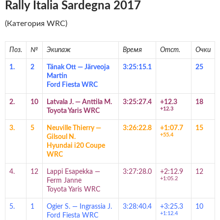
Rally Italia Sardegna 2017
(Категория WRC)
Поз.
№
Экипаж
Время
Отст.
Очки
1.
2
Tänak Ott
—
Järveoja
3:25:15.1
25
Martin
Ford Fiesta WRC
2.
10
Latvala J.
—
Anttila M.
3:25:27.4
+12.3
18
+12.3
Toyota Yaris WRC
3.
5
Neuville Thierry
—
3:26:22.8
+1:07.7
15
+55.4
Gilsoul N.
Hyundai i20 Coupe
WRC
4.
12
Lappi Esapekka
—
3:27:28.0
+2:12.9
12
+1:05.2
Ferm Janne
Toyota Yaris WRC
5.
1
Ogier S.
—
Ingrassia J.
3:28:40.4
+3:25.3
10
+1:12.4
Ford Fiesta WRC