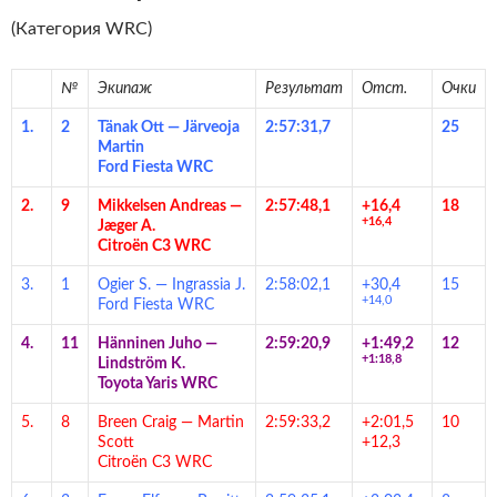
(Категория WRC)
№
Экипаж
Результат
Отст.
Очки
1.
2
Tänak Ott — Järveoja
2:57:31,7
25
Martin
Ford Fiesta WRC
2.
9
Mikkelsen Andreas —
2:57:48,1
+16,4
18
+16,4
Jæger A.
Citroën C3 WRC
3.
1
Ogier S. — Ingrassia J.
2:58:02,1
+30,4
15
+14,0
Ford Fiesta WRC
4.
11
Hänninen Juho —
2:59:20,9
+1:49,2
12
+1:18,8
Lindström K.
Toyota Yaris WRC
5.
8
Breen Craig — Martin
2:59:33,2
+2:01,5
10
Scott
+12,3
Citroën C3 WRC