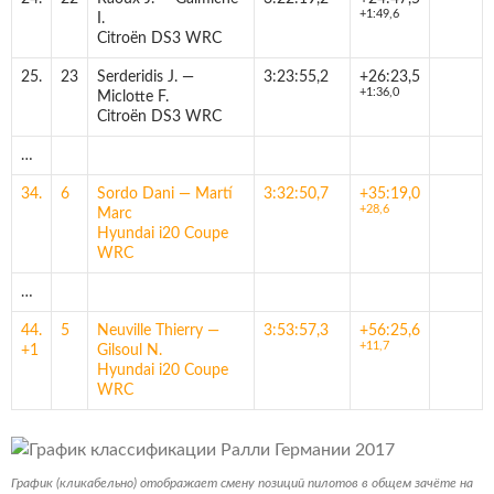
+1:49,6
I.
Citroën DS3 WRC
25.
23
Serderidis J. —
3:23:55,2
+26:23,5
+1:36,0
Miclotte F.
Citroën DS3 WRC
…
34.
6
Sordo Dani — Martí
3:32:50,7
+35:19,0
+28,6
Marc
Hyundai i20 Coupe
WRC
…
44.
5
Neuville Thierry —
3:53:57,3
+56:25,6
+11,7
+1
Gilsoul N.
Hyundai i20 Coupe
WRC
График (кликабельно) отображает смену позиций пилотов в общем зачёте на