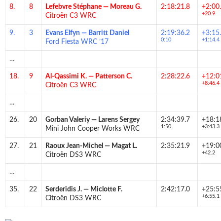
8.
8
Lefebvre Stéphane
—
Moreau G.
2:18:21.8
+2:00
+20.9
Citroën C3 WRC
9.
3
Evans Elfyn
—
Barritt Daniel
2:19:36.2
+3:15
0:10
+1:14.4
Ford Fiesta WRC ’17
…
18.
9
Al-Qassimi K.
—
Patterson C.
2:28:22.6
+12:0
+8:46.4
Citroën C3 WRC
…
26.
20
Gorban Valeriy
—
Larens Sergey
2:34:39.7
+18:1
1:50
+3:43.3
Mini John Cooper Works WRC
27.
21
Raoux Jean-Michel
—
Magat L.
2:35:21.9
+19:0
+42.2
Citroën DS3 WRC
…
35.
22
Serderidis J.
—
Miclotte F.
2:42:17.0
+25:5
+6:55.1
Citroën DS3 WRC