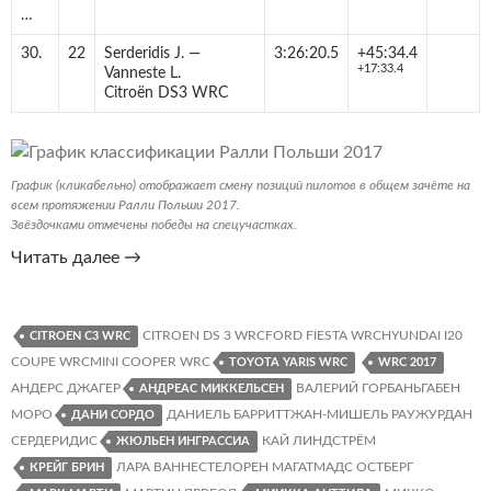
…
30.
22
Serderidis J.
—
3:26:20.5
+45:34.4
+17:33.4
Vanneste L.
Citroën DS3 WRC
График (кликабельно) отображает смену позиций пилотов в общем зачёте на
всем протяжении Ралли Польши 2017.
Звёздочками отмечены победы на спецучастках.
Ралли
Читать далее
→
Польши
2017.
Результаты,
CITROEN DS 3 WRCFORD FIESTA WRCHYUNDAI I20
CITROEN C3 WRC
статистика,
COUPE WRCMINI COOPER WRC
TOYOTA YARIS WRC
WRC 2017
графики
АНДЕРС ДЖАГЕР
ВАЛЕРИЙ ГОРБАНЬГАБЕН
АНДРЕАС МИККЕЛЬСЕН
МОРО
ДАНИЕЛЬ БАРРИТТЖАН-МИШЕЛЬ РАУЖУРДАН
ДАНИ СОРДО
СЕРДЕРИДИС
КАЙ ЛИНДСТРЁМ
ЖЮЛЬЕН ИНГРАССИА
ЛАРА ВАННЕСТЕЛОРЕН МАГАТМАДС ОСТБЕРГ
КРЕЙГ БРИН