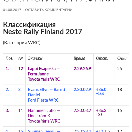
01.08.2017
ОСТАВИТЬ КОММЕНТАРИЙ
Классификация
Neste Rally Finland 2017
(Категория WRC)
Поз.
№
Экипаж
Время
Отст.
Очки
1.
12
Lappi Esapekka
—
2:29:26.9
25
Ferm Janne
Toyota Yaris WRC
2.
3
Evans Elfyn
—
Barritt
2:30:02.9
+36.0
18
+36.0
Daniel
Ford Fiesta WRC
3.
11
Hänninen Juho
—
2:30:03.2
+36.3
15
+0.3
Lindström K.
Toyota Yaris WRC
4.
15
Suninen Teemu
—
2:30:28.4
+1:01.5
12