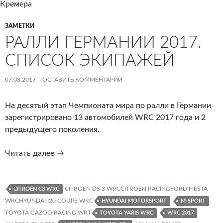
ЗАМЕТКИ
РАЛЛИ ГЕРМАНИИ 2017.
СПИСОК ЭКИПАЖЕЙ
07.08.2017
ОСТАВИТЬ КОММЕНТАРИЙ
На десятый этап Чемпионата мира по ралли в Германии
зарегистрировано 13 автомобилей WRC 2017 года и 2
предыдущего поколения.
Ралли
Читать далее
→
Германии
2017.
Список
CITROEN DS 3 WRCCITROËN RACINGFORD FIESTA
CITROEN C3 WRC
экипажей
WRCHYUNDAI I20 COUPE WRC
HYUNDAI MOTORSPORT
M-SPORT
TOYOTA GAZOO RACING WRT
TOYOTA YARIS WRC
WRC 2017