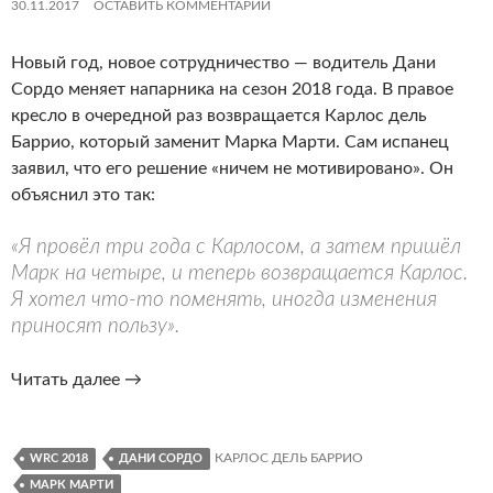
30.11.2017
ОСТАВИТЬ КОММЕНТАРИЙ
Новый год, новое сотрудничество — водитель Дани
Сордо меняет напарника на сезон 2018 года. В правое
кресло в очередной раз возвращается Карлос дель
Баррио, который заменит Марка Марти. Сам испанец
заявил, что его решение «ничем не мотивировано». Он
объяснил это так:
«Я провёл три года с Карлосом, а затем пришёл
Марк на четыре, и теперь возвращается Карлос.
Я хотел что-то поменять, иногда изменения
приносят пользу».
WRC
Читать далее
→
2018.
Сордо
меняет
КАРЛОС ДЕЛЬ БАРРИО
WRC 2018
ДАНИ СОРДО
штурмана
МАРК МАРТИ