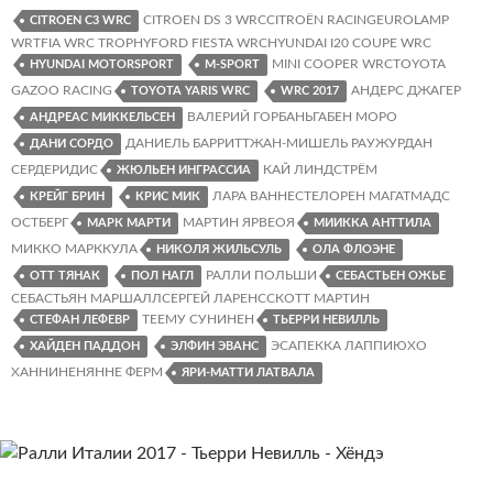
Список
CITROEN DS 3 WRCCITROËN RACINGEUROLAMP
CITROEN C3 WRC
WRTFIA WRC TROPHYFORD FIESTA WRCHYUNDAI I20 COUPE WRC
участников
MINI COOPER WRCTOYOTA
HYUNDAI MOTORSPORT
M-SPORT
(обновлено)
GAZOO RACING
АНДЕРС ДЖАГЕР
TOYOTA YARIS WRC
WRC 2017
ВАЛЕРИЙ ГОРБАНЬГАБЕН МОРО
АНДРЕАС МИККЕЛЬСЕН
ДАНИЕЛЬ БАРРИТТЖАН-МИШЕЛЬ РАУЖУРДАН
ДАНИ СОРДО
СЕРДЕРИДИС
КАЙ ЛИНДСТРЁМ
ЖЮЛЬЕН ИНГРАССИА
ЛАРА ВАННЕСТЕЛОРЕН МАГАТМАДС
КРЕЙГ БРИН
КРИС МИК
ОСТБЕРГ
МАРТИН ЯРВЕОЯ
МАРК МАРТИ
МИИККА АНТТИЛА
МИККО МАРККУЛА
НИКОЛЯ ЖИЛЬСУЛЬ
ОЛА ФЛОЭНЕ
РАЛЛИ ПОЛЬШИ
ОТТ ТЯНАК
ПОЛ НАГЛ
СЕБАСТЬЕН ОЖЬЕ
СЕБАСТЬЯН МАРШАЛЛСЕРГЕЙ ЛАРЕНССКОТТ МАРТИН
ТЕЕМУ СУНИНЕН
СТЕФАН ЛЕФЕВР
ТЬЕРРИ НЕВИЛЛЬ
ЭСАПЕККА ЛАППИЮХО
ХАЙДЕН ПАДДОН
ЭЛФИН ЭВАНС
ХАННИНЕНЯННЕ ФЕРМ
ЯРИ-МАТТИ ЛАТВАЛА