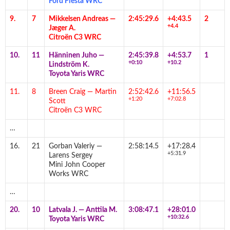
Ford Fiesta WRC
9.
7
Mikkelsen Andreas
—
2:45:29.6
+4:43.5
2
+4.4
Jæger A.
Citroën C3 WRC
10.
11
Hänninen Juho
—
2:45:39.8
+4:53.7
1
+0:10
+10.2
Lindström K.
Toyota Yaris WRC
11.
8
Breen Craig
—
Martin
2:52:42.6
+11:56.5
+1:20
+7:02.8
Scott
Citroën C3 WRC
…
16.
21
Gorban Valeriy
—
2:58:14.5
+17:28.4
+5:31.9
Larens Sergey
Mini John Cooper
Works WRC
…
20.
10
Latvala J.
—
Anttila M.
3:08:47.1
+28:01.0
+10:32.6
Toyota Yaris WRC