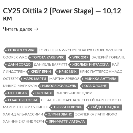
СУ25 Oittila 2 [Power Stage] — 10,12
км
Ралли
Читать далее
→
Финляндии
2017.
Результаты,
FORD FIESTA WRCHYUNDAI I20 COUPE WRCMINI
CITROEN C3 WRC
статистика,
COOPER WRC
ВАЛЕРИЙ ГОРБАНЬ
TOYOTA YARIS WRC
WRC 2017
графики
ДАНИЕЛЬ БАРРИТТ
КАЙ
ДАНИ СОРДО
ЖЮЛЬЕН ИНГРАССИА
ЛИНДСТРЁМ
КРИС ПАТТЕРСОНМАДС
КРЕЙГ БРИН
КРИС МИК
ОСТБЕРГ
МАРТИН ЯРВЕОЯ
МАРК МАРТИ
МИИККА АНТТИЛА
МИККО МАРККУЛА
НИКОЛЯ ЖИЛЬСУЛЬ
ОЛА ФЛОЭНЕ
РАЛЛИ ФИНЛЯНДИИ
ОТТ ТЯНАК
ПОЛ НАГЛ
СЕБАСТЬЯН МАРШАЛЛСЕРГЕЙ ЛАРЕНССКОТТ
СЕБАСТЬЕН ОЖЬЕ
МАРТИНТЕЕМУ СУНИНЕН
ТЬЕРРИ НЕВИЛЛЬ
ХАЙДЕН ПАДДОН
ХАЛИД АЛЬ-КАССИМИ
ЭСАПЕККА ЛАППИЮХО
ЭЛФИН ЭВАНС
ХАННИНЕНЯННЕ ФЕРМ
ЯРИ-МАТТИ ЛАТВАЛА