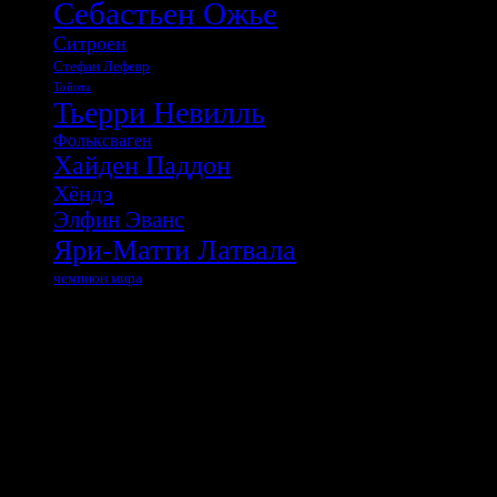
Себастьен Ожье
Ситроен
Стефан Лефевр
Тойота
Тьерри Невилль
Фольксваген
Хайден Паддон
Хёндэ
Элфин Эванс
Яри-Матти Латвала
чемпион мира
Сайт работает на WordPress