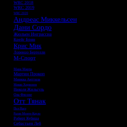
WRC 2018
WRC 2019
WRC 2020
Андреас Миккельсен
Дани Сордо
Жюльен Инграссиа
Крейг Брин
Крис Мик
Лоренцо Бертелли
М-Спорт
Мадс Остберг
Марк Марти
Мартин Прокоп
Миикка Анттила
Микко Хирвонен
Николя Жильсуль
Ола Флоэне
Отт Тянак
Пол Нагл
Ралли Монте-Карло
Роберт Кубица
Себастьен Леб