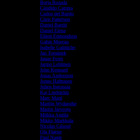
Borja Rozada
Cándido Carrera
Carlos del Barrio
Chris Patterson
Daniel Barritt
Daniel Elena
Elliott Edmondson
Gabin Moreau
Isabelle Galmiche
Jan Tománek
Janne Ferm
Jarmo Lehtinen
John Kennard
Jonas Andersson
Jonne Halttunen
Julien Ingrassia
Kaj Lindström
Marc Martí
Martijn Wydaeghe
Martin Järveoja
Miikka Anttila
Mikko Markkula
Nicolas Gilsoul
Ola Fløene
Paul Nagle