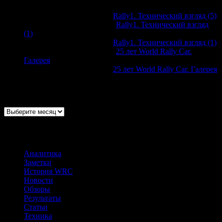
Виктор Дорохов
к записи
Rally1. Технический взгляд (5)
@WorldRallyClub
к записи
Rally1. Технический взгляд
(1)
Виктор Дорохов
к записи
Rally1. Технический взгляд (1)
@WorldRallyClub
к записи
25 лет World Rally Car.
Галерея
Виктор Дорохов
к записи
25 лет World Rally Car. Галерея
Архивы
Архивы
Рубрики
Аналитика
(22)
Заметки
(146)
История WRC
(67)
Новости
(680)
Обзоры
(177)
Результаты
(228)
Статьи
(277)
Техника
(170)