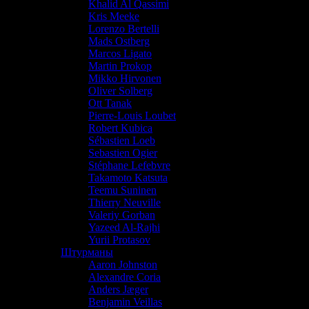
Khalid Al Qassimi
Kris Meeke
Lorenzo Bertelli
Mads Ostberg
Marcos Ligato
Martin Prokop
Mikko Hirvonen
Oliver Solberg
Ott Tanak
Pierre-Louis Loubet
Robert Kubica
Sébastien Loeb
Sebastien Ogier
Stéphane Lefebvre
Takamoto Katsuta
Teemu Suninen
Thierry Neuville
Valeriy Gorban
Yazeed Al-Rajhi
Yurii Protasov
Штурманы
Aaron Johnston
Alexandre Coria
Anders Jæger
Benjamin Veillas