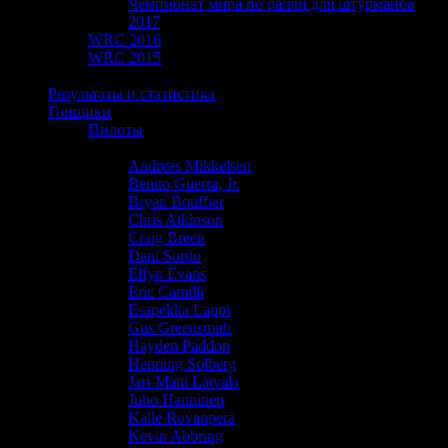
Чемпионат мира по ралли для штурманов
2017
WRC 2016
WRC 2015
WRC 2014
Результаты и статистика
Гонщики
Пилоты
Adrien Fourmaux
Andreas Mikkelsen
Benito Guerra, Jr.
Bryan Bouffier
Chris Atkinson
Craig Breen
Dani Sordo
Elfyn Evans
Eric Camilli
Esapekka Lappi
Gus Greensmith
Hayden Paddon
Henning Solberg
Jari-Matti Latvala
Juho Hanninen
Kalle Rovanperä
Kevin Abbring