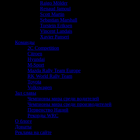
Raigo Mölder
Renaud Jamoul
Scott Martin
Sebastian Marshall
Torstein Eriksen
Vincent Landais
Xavier Panseri
Команды
2C Competition
Citroen
Hyundai
M-Sport
Mazda Rally Team Europe
RK World Rally Team
Toyota
Volkswagen
Зал славы
Чемпионы мира среди водителей
Чемпионы мира среди производителей
Первенство Наций
Рекорды WRC
О блоге
Донаты
Реклама на сайте