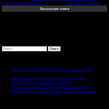
Невилль
Хайден Паддон
Эрик Камилли
Яри-Матти Латвала
Предыдущие записи
Клуб любителей Чемпионата мира по
ралли
Найти:
Свежие записи
Ралли Хорватии 2022. Результаты. Инфографика
27.04.2022
Ралли Португалии 2022. Ожье подтвержден
26.04.2022
Ралли Португалии 2022. Леб будет!
19.04.2022
Ралли Хорватии 2022. Маршрут и расписание
13.04.2022
Ралли Португалии 2022. Матч-реванш отменяется
05.04.2022
Свежие комментарии