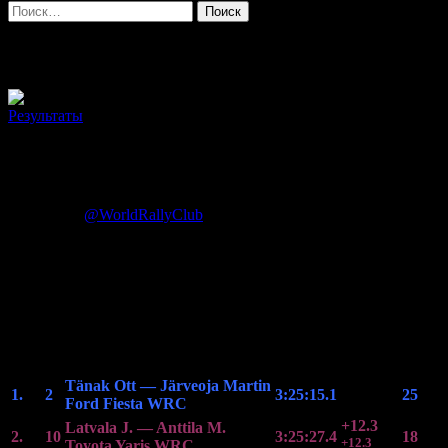
Найти:
Архив метки: Ford Fiesta RS WRC
Результаты
Ралли Италии 2017. Результаты, статистика,
графики
12.06.2017
@WorldRallyClub
Оставить комментарий
Классификация
Rally Italia Sardegna 2017
(Категория WRC)
Поз.
№
Экипаж
Время
Отст.
Очки
Tänak Ott
—
Järveoja Martin
1.
2
3:25:15.1
25
Ford Fiesta WRC
+12.3
Latvala J.
—
Anttila M.
2.
10
3:25:27.4
18
+12.3
Toyota Yaris WRC