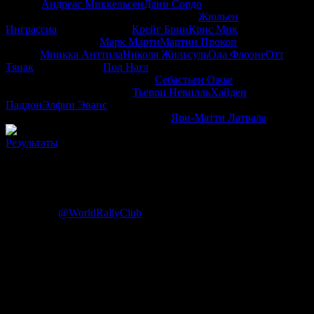
Джагер
Андреас Миккельсен
Дани Сордо
Даниель
БарриттДжон КеннардЖан-Мишель Рау
Жюльен
Инграссиа
Кай Линдстрём
Крейг Брин
Крис Мик
Мадс
ОстбергМайкл Орр
Марк Марти
Мартин Прокоп
Мартин
Ярвеоя
Миикка Анттила
Николя Жильсуль
Ола Флоэне
Отт
Тянак
Паоло Личери
Пол Нагл
Ралли ИталииРалли
СардинииСальваторе Мендола
Себастьен Ожье
Скотт
МартинТомас Эскартуфиг
Тьерри Невилль
Хайден
Паддон
Элфин Эванс
Эсапекка ЛаппиЮхо ХанниненЯзид
Аль-РаджиЯн ТоманекЯнне Ферм
Яри-Матти Латвала
Результаты
Ралли Австралии 2016. Итоговые результаты в
категории WRC
20.11.2016
@WorldRallyClub
Оставить комментарий
Результаты
Kennards Hire Rally Australia 2016
(Категория WRC)