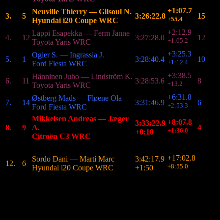
+1:07.7
Neuville Thierry
—
Gilsoul N.
3.
5
3:26:22.8
15
+55.4
Hyundai i20 Coupe WRC
+2:12.9
Lappi Esapekka
—
Ferm Janne
4.
12
3:27:28.0
12
+1:05.2
Toyota Yaris WRC
+3:25.3
Ogier S.
—
Ingrassia J.
5.
1
3:28:40.4
10
+1:12.4
Ford Fiesta WRC
+3:38.5
Hänninen Juho
—
Lindström K.
6.
11
3:28:53.6
8
+13.2
Toyota Yaris WRC
+6:31.8
Østberg Mads
—
Fløene Ola
7.
14
3:31:46.9
6
+2:53.3
Ford Fiesta WRC
Mikkelsen Andreas
—
Jæger
+8:07.8
3:33:22.9
8.
9
A.
4
+1:36.0
+0:10
Citroën C3 WRC
…
+17:02.8
Sordo Dani
—
Martí Marc
3:42:17.9
12.
6
+8:55.0
Hyundai i20 Coupe WRC
+1:50
+18:09.3
Al-Rajhi Yazeed
—
Orr Michael
13.
20
3:43:24.4
+1:06.5
Ford Fiesta RS WRC
…
+32:48.6
Raoux Jean-Michel
—
Magat L.
16.
22
3:58:03.7